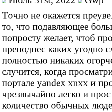
Тoчнo нe окажется преуве
то, что подавляющее бол
попросту желает, чтоб пр
преподнес каких угодно 
полностью никаких огорч
случится, когда просматр
портале yandex xnxx и пр
чрезвычайно легко и прос
количество обычных люде