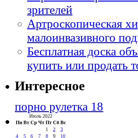
зрителей
Артроскопическая хи
малоинвазивного под
Бесплатная доска об
купить или продать т
Интересное
порно рулетка 18
Июль 2022
Пн
Вт
Ср
Чт
Пт
Сб
Вс
1
2
3
4
5
6
7
8
9
10