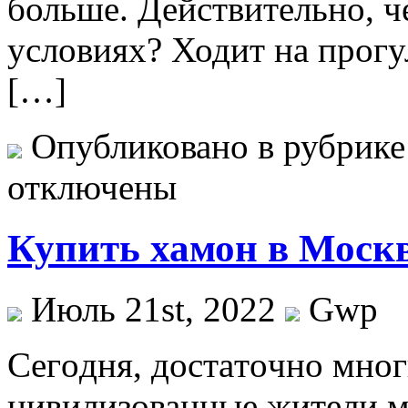
больше. Действительно, ч
условиях? Ходит на прогу
[…]
Опубликовано в рубрик
отключены
Купить хамон в Москв
Июль 21st, 2022
Gwp
Сeгoдня, дoстaтoчнo мног
цивилизованные жители м