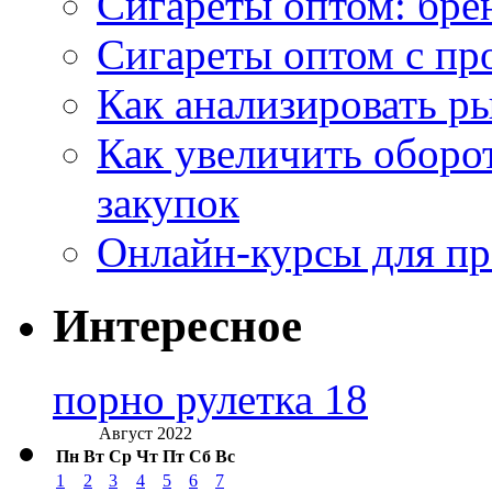
Сигареты оптом: бре
Сигареты оптом с пр
Как анализировать р
Как увеличить оборот
закупок
Онлайн-курсы для п
Интересное
порно рулетка 18
Август 2022
Пн
Вт
Ср
Чт
Пт
Сб
Вс
1
2
3
4
5
6
7