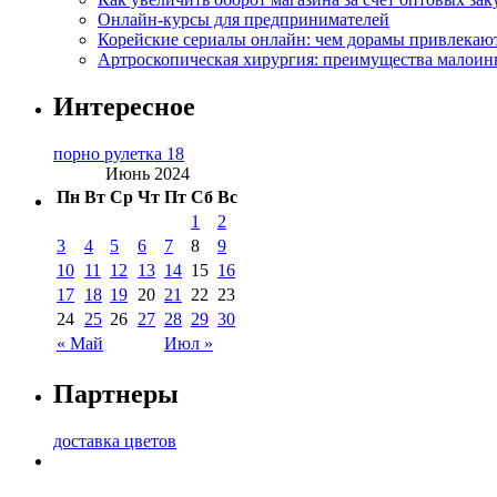
Онлайн-курсы для предпринимателей
Корейские сериалы онлайн: чем дорамы привлекаю
Артроскопическая хирургия: преимущества малоин
Интересное
порно рулетка 18
Июнь 2024
Пн
Вт
Ср
Чт
Пт
Сб
Вс
1
2
3
4
5
6
7
8
9
10
11
12
13
14
15
16
17
18
19
20
21
22
23
24
25
26
27
28
29
30
« Май
Июл »
Партнеры
доставка цветов