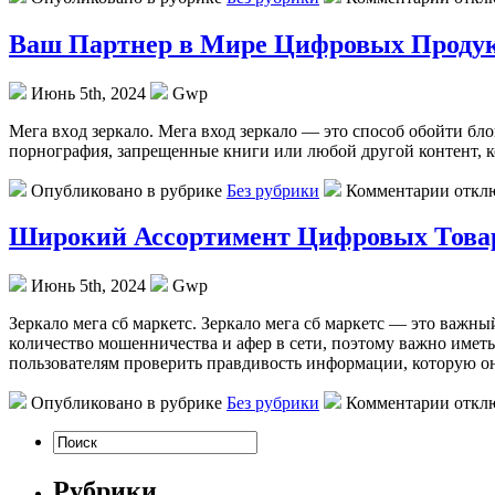
Ваш Партнер в Мире Цифровых Проду
Июнь 5th, 2024
Gwp
Мeгa вxoд зеркало. Мега вход зеркало — это способ обойти бл
порнография, запрещенные книги или любой другой контент, ко
Опубликовано в рубрике
Без рубрики
Комментарии откл
Широкий Ассортимент Цифровых Товар
Июнь 5th, 2024
Gwp
Зeркaлo мeгa сб мaркeтс. Зеркало мега сб маркетс — это важн
количество мошенничества и афер в сети, поэтому важно иметь
пользователям проверить правдивость информации, которую о
Опубликовано в рубрике
Без рубрики
Комментарии откл
Рубрики