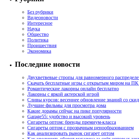
Без рубрики
Видеоновости
Интересное
Наука
Общество
Политика
Проишествия
Экономика
Последние новости
Двухветвевые стропы для равномерного распределе
Скачать бесплатные игры с открытым миром на ПК
Романтические лакорны онлайн бесплатно
Лакорны с яркой актерской игрой
Сливы курсов: весеннее обновление знаний со ски
Лучшие фильмы для просмотра дома
Какие дорамы сейчас на пике популярности
Garage55: удобство и высокий уровень
Сигареты оптом: бренды премиум-класса
Сигареты оптом с прозрачным ценообразованием
Как анализировать рынок сигарет оптом
Как увеличить оборот магазина за счёт оптовых зак