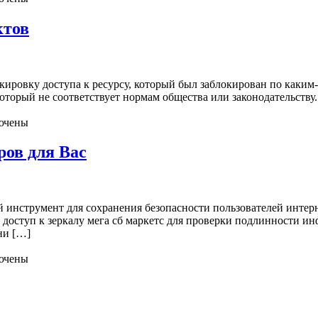
ктов
окировку доступа к ресурсу, который был заблокирован по каким
торый не соответствует нормам общества или законодательству.
ючены
ов для Вас
ый инструмент для сохранения безопасности пользователей инте
 доступ к зеркалу мега сб маркетс для проверки подлинности ин
ни […]
ючены