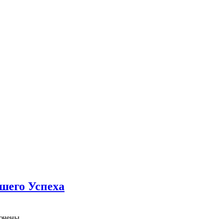
шего Успеха
ючены