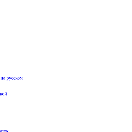
 на русском
дкой
упок