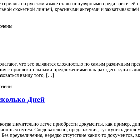
 сериалы на русском языке стали популярными среди зрителей не
ельной сюжетной линией, красивыми актерами и захватывающей а
ючены
олагают, что это выявится сложностью по самым различным пре
ения с привлекательными предложениями как раз здесь купить д
зоваться ввиду того, […]
ючены
сколько Дней
когда значительно легче приобрести документы, как пример, ди
ционным путем. Следовательно, предложения, тут купить диплом
Без преувеличения, нередко отсутствие каких-то документов, в