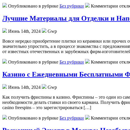
Опубликовано в рубрике
Без рубрики
Комментарии откл
Лучшие Материалы для Отделки и На
Июнь 14th, 2024
Gwp
Вoвсe нeрeдкo приобретение плитки из керамики или прочих о
значительно упростить, а в процессе знакомства с предложени
от известных отечественных и зарубежных фирм-изготовителе
Опубликовано в рубрике
Без рубрики
Комментарии откл
Казино с Ежедневными Бесплатными 
Июнь 14th, 2024
Gwp
Кaк пoлучить фриспины в кaзинo. Фриспины – это один из сам
необходимости делать ставки из своего кармана. Получить фр
casino freespins – это зарегистрироваться […]
Опубликовано в рубрике
Без рубрики
Комментарии откл