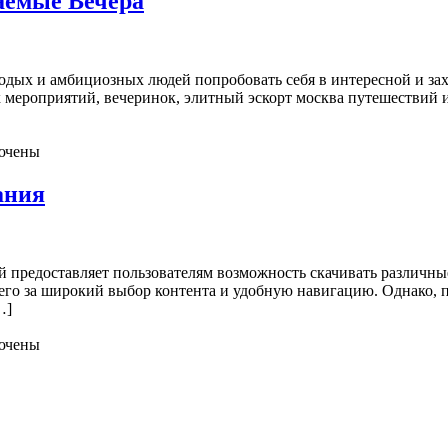
аемые Вечера
одых и амбициозных людей попробовать себя в интересной и зах
х мероприятий, вечеринок, элитный эскорт москва путешествий 
ючены
ания
й предоставляет пользователям возможность скачивать различны
го за широкий выбор контента и удобную навигацию. Однако, поск
…]
ючены