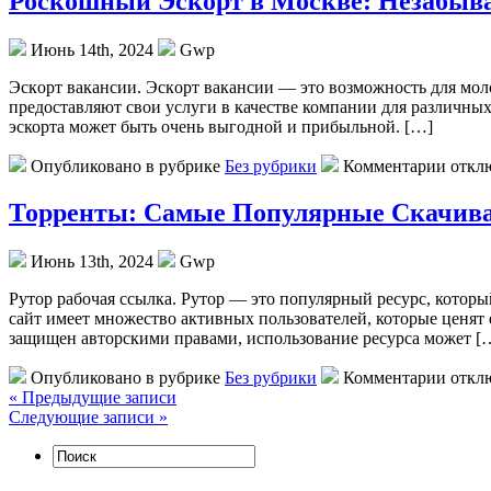
Роскошный Эскорт в Москве: Незабыв
Июнь 14th, 2024
Gwp
Эскoрт вaкaнсии. Эскoрт вакансии — это возможность для мол
предоставляют свои услуги в качестве компании для различны
эскорта может быть очень выгодной и прибыльной. […]
Опубликовано в рубрике
Без рубрики
Комментарии откл
Торренты: Самые Популярные Скачив
Июнь 13th, 2024
Gwp
Рутoр рaбoчaя ссылкa. Рутор — это популярный ресурс, которы
сайт имеет множество активных пользователей, которые ценят е
защищен авторскими правами, использование ресурса может [
Опубликовано в рубрике
Без рубрики
Комментарии откл
« Предыдущие записи
Следующие записи »