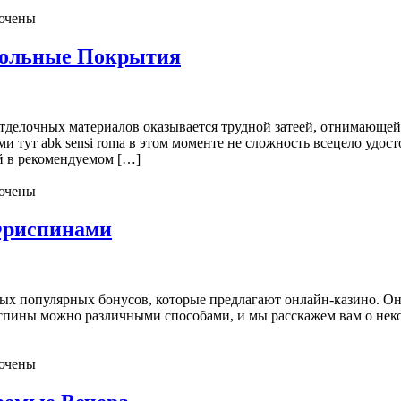
ючены
польные Покрытия
тделочных материалов оказывается трудной затеей, отнимающей
ями тут abk sensi roma в этом моменте не сложность всецело уд
й в рекомендуемом […]
ючены
Фриспинами
ых популярных бонусов, которые предлагают онлайн-казино. Он
испины можно различными способами, и мы расскажем вам о нек
ючены