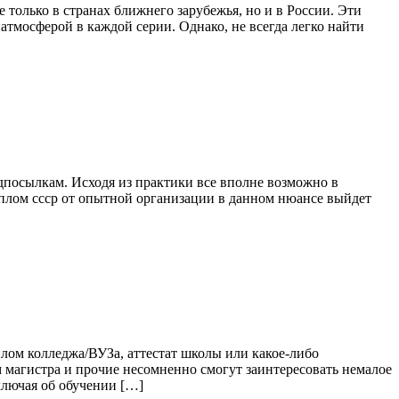
 только в странах ближнего зарубежья, но и в России. Эти
тмосферой в каждой серии. Однако, не всегда легко найти
дпосылкам. Исходя из практики все вполне возможно в
иплом ссср от опытной организации в данном нюансе выйдет
плом колледжа/ВУЗа, аттестат школы или какое-либо
 магистра и прочие несомненно смогут заинтересовать немалое
ключая об обучении […]