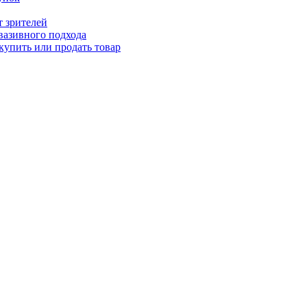
т зрителей
вазивного подхода
купить или продать товар