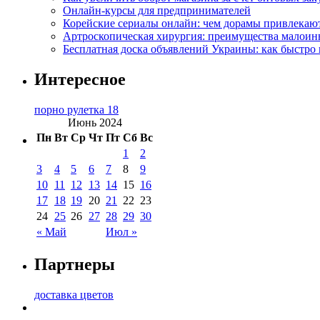
Онлайн-курсы для предпринимателей
Корейские сериалы онлайн: чем дорамы привлекаю
Артроскопическая хирургия: преимущества малоин
Бесплатная доска объявлений Украины: как быстро 
Интересное
порно рулетка 18
Июнь 2024
Пн
Вт
Ср
Чт
Пт
Сб
Вс
1
2
3
4
5
6
7
8
9
10
11
12
13
14
15
16
17
18
19
20
21
22
23
24
25
26
27
28
29
30
« Май
Июл »
Партнеры
доставка цветов