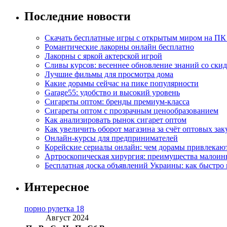
Последние новости
Скачать бесплатные игры с открытым миром на ПК
Романтические лакорны онлайн бесплатно
Лакорны с яркой актерской игрой
Сливы курсов: весеннее обновление знаний со ски
Лучшие фильмы для просмотра дома
Какие дорамы сейчас на пике популярности
Garage55: удобство и высокий уровень
Сигареты оптом: бренды премиум-класса
Сигареты оптом с прозрачным ценообразованием
Как анализировать рынок сигарет оптом
Как увеличить оборот магазина за счёт оптовых зак
Онлайн-курсы для предпринимателей
Корейские сериалы онлайн: чем дорамы привлекаю
Артроскопическая хирургия: преимущества малоин
Бесплатная доска объявлений Украины: как быстро 
Интересное
порно рулетка 18
Август 2024