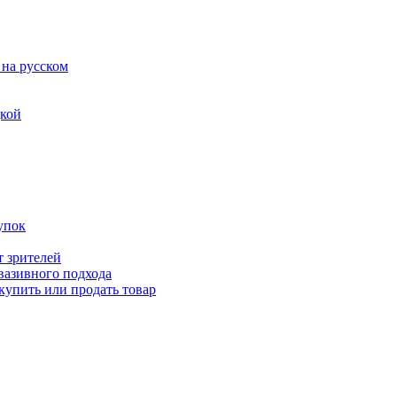
 на русском
дкой
упок
т зрителей
вазивного подхода
купить или продать товар