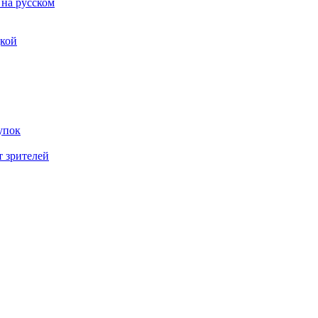
 на русском
дкой
упок
т зрителей