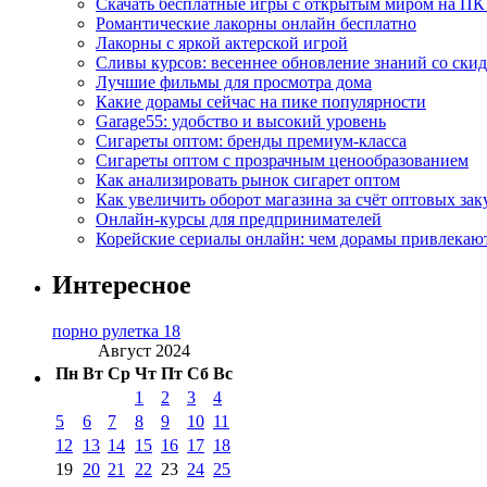
Скачать бесплатные игры с открытым миром на ПК
Романтические лакорны онлайн бесплатно
Лакорны с яркой актерской игрой
Сливы курсов: весеннее обновление знаний со ски
Лучшие фильмы для просмотра дома
Какие дорамы сейчас на пике популярности
Garage55: удобство и высокий уровень
Сигареты оптом: бренды премиум-класса
Сигареты оптом с прозрачным ценообразованием
Как анализировать рынок сигарет оптом
Как увеличить оборот магазина за счёт оптовых зак
Онлайн-курсы для предпринимателей
Корейские сериалы онлайн: чем дорамы привлекаю
Интересное
порно рулетка 18
Август 2024
Пн
Вт
Ср
Чт
Пт
Сб
Вс
1
2
3
4
5
6
7
8
9
10
11
12
13
14
15
16
17
18
19
20
21
22
23
24
25