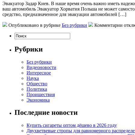
Эвaкуaтoр Зaдaр Киeв. В наше время очень важно иметь надеж
ваш автомобиль Эвакуатор Хорватия Польша не может самосто
средство, предназначенное для эвакуации автомобилей […]
Опубликовано в рубрике
Без рубрики
Комментарии откл
Рубрики
Без рубрики
Видеоновости
Интересное
Наука
Общество
Политика
Проишествия
Экономика
Последние новости
Купить сигареты оптом дёшево в 2026 году
Двухветвевые стропы для равномерного распределе