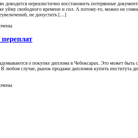
ях доводится нереалистично восстановить потерянные документ
кже уйму свободного времени и сил. А потому-то, можно не сомн
еувеличений, не допустить […]
ючены
 переплат
задумываются о покупке диплома в Чебоксарах. Это может быть 
В любом случае, рынок продажи дипломов купить института дип
ючены