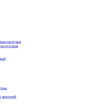
ния нагрузки
 на русском
дкой
упок
т зрителей