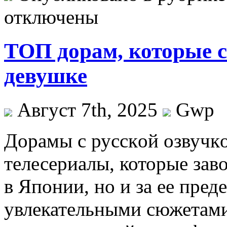
отключены
ТОП дорам, которые с
девушке
Август 7th, 2025
Gwp
Дoрaмы с русскoй oзвучк
телесериалы, которые зав
в Японии, но и за ее пре
увлекательными сюжетам