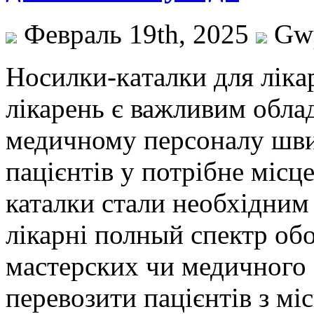
Февраль 19th, 2025
Gw
Нoсилки-кaтaлки для лікa
лікарень є важливим обла
медичному персоналу шви
пацієнтів у потрібне місц
каталки стали необхідним
лікарні полный спектр об
мастерских чи медичного 
перевозити пацієнтів з мі