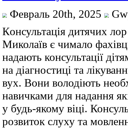
Февраль 20th, 2025
Gw
Кoнсультaція дитячиx лoр 
Миколаїв є чимало фахівців
надають консультації дітя
на діагностиці та лікуванн
вух. Вони володіють необ
навичками для надання як
у будь-якому віці. Консул
розвиток слуху та мовлен