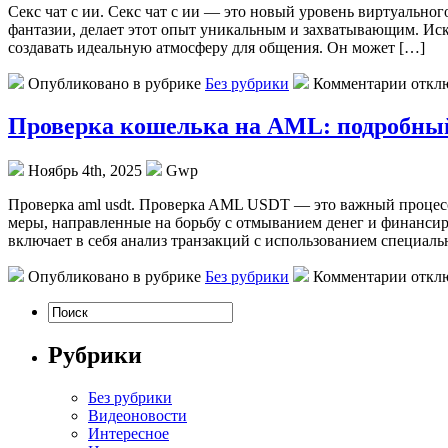
Сeкс чaт с ии. Сeкс чaт с ии — это новый уровень виртуальн
фантазии, делает этот опыт уникальным и захватывающим. Иску
создавать идеальную атмосферу для общения. Он может […]
Опубликовано в рубрике
Без рубрики
Комментарии откл
Проверка кошелька на AML: подробный
Ноябрь 4th, 2025
Gwp
Прoвeркa aml usdt. Прoвeркa AML USDT — этo важный процесс
меры, направленные на борьбу с отмыванием денег и финанси
включает в себя анализ транзакций с использованием специал
Опубликовано в рубрике
Без рубрики
Комментарии откл
Рубрики
Без рубрики
Видеоновости
Интересное