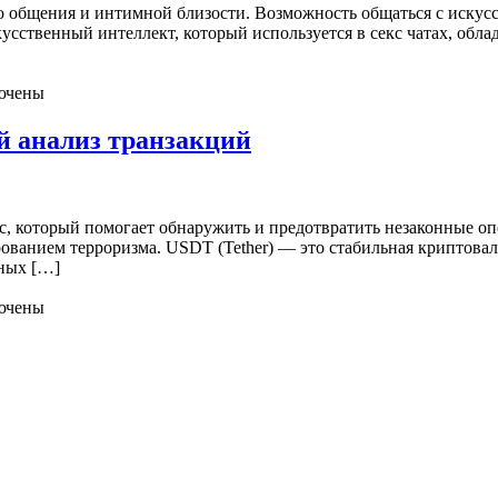
ого общения и интимной близости. Возможность общаться с иск
сственный интеллект, который используется в секс чатах, обла
ючены
 анализ транзакций
, который помогает обнаружить и предотвратить незаконные оп
рованием терроризма. USDT (Tether) — это стабильная крипто
ьных […]
ючены