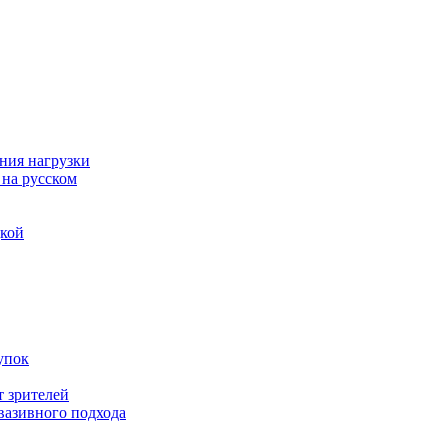
ния нагрузки
 на русском
дкой
упок
т зрителей
вазивного подхода