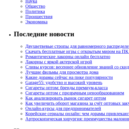
Наука
Общество
Политика
Проишествия
Экономика
Последние новости
Двухветвевые стропы для равномерного распределе
Скачать бесплатные игры с открытым миром на ПК
Романтические лакорны онлайн бесплатно
Лакорны с яркой актерской игрой
Сливы курсов: весеннее обновление знаний со ски
Лучшие фильмы для просмотра дома
Какие дорамы сейчас на пике популярности
Garage55: удобство и высокий уровень
Сигареты оптом: бренды премиум-класса
Сигареты оптом с прозрачным ценообразованием
Как анализировать рынок сигарет оптом
Как увеличить оборот магазина за счёт оптовых зак
Онлайн-курсы для предпринимателей
Корейские сериалы онлайн: чем дорамы привлекаю
Артроскопическая хирургия: преимущества малоин