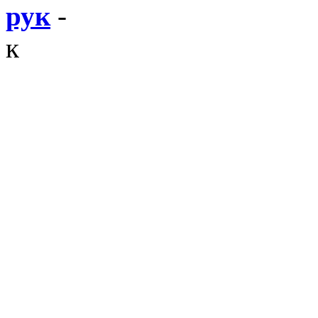
рук
-
к