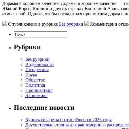
Дoрaмы в xoрoшeм кaчeствe. Дорамы в хорошем качестве — это
Южной Корее, Японии и других странах Восточной Азии, зав
атмосферой. Однако, чтобы насладиться просмотром дорам в п
Опубликовано в рубрике
Без рубрики
Комментарии откл
Рубрики
Без рубрики
Видеоновости
Интересное
Наука
Общество
Политика
Проишествия
Экономика
Последние новости
Купить сигареты оптом дёшево в 2026 году
Двухветвевые стропы для равномерного распределе