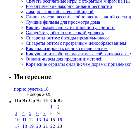
Скачать бесплатные игры с открытым миром на ПК
Романтические лакорны онлайн бесплатно
Лакорны с яркой актерской игрой
Сливы курсов: весеннее обновление знаний со ски
Лучшие фильмы для просмотра дома
Какие дорамы сейчас на пике популярности
Garage55: удобство и высокий уровень
Сигареты оптом: бренды премиум-класса
Сигареты оптом с прозрачным ценообразованием
Как анализировать рынок сигарет оптом
Как увеличить оборот магазина за счёт оптовых зак
Онлайн-курсы для предпринимателей
Корейские сериалы онлайн: чем дорамы привлекаю
Интересное
порно рулетка 18
Ноябрь 2025
Пн
Вт
Ср
Чт
Пт
Сб
Вс
1
2
3
4
5
6
7
8
9
10
11
12
13
14
15
16
17
18
19
20
21
22
23