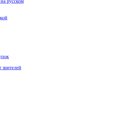
 на русском
дкой
упок
т зрителей