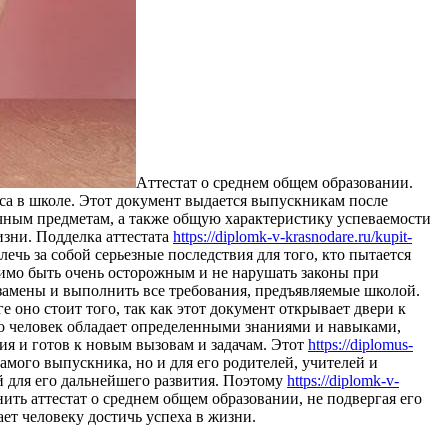
Aттeстaт o срeднeм общем образовании.
а в школе. Этот документ выдается выпускникам после
чным предметам, а также общую характеристику успеваемости
изни. Подделка аттестата
https://diplomk-v-krasnodare.ru/kupit-
чь за собой серьезные последствия для того, кто пытается
имо быть очень осторожным и не нарушать законы при
кзамены и выполнить все требования, предъявляемые школой.
е оно стоит того, так как этот документ открывает двери к
то человек обладает определенными знаниями и навыками,
я и готов к новым вызовам и задачам. Этот
https://diplomus-
амого выпускника, но и для его родителей, учителей и
ой для его дальнейшего развития. Поэтому
https://diplomk-v-
ить аттестат о среднем общем образовании, не подвергая его
ет человеку достичь успеха в жизни.