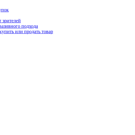
упок
т зрителей
вазивного подхода
купить или продать товар