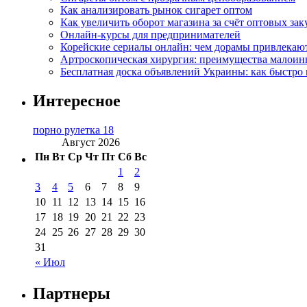
Как анализировать рынок сигарет оптом
Как увеличить оборот магазина за счёт оптовых зак
Онлайн-курсы для предпринимателей
Корейские сериалы онлайн: чем дорамы привлекаю
Артроскопическая хирургия: преимущества малоин
Бесплатная доска объявлений Украины: как быстро 
Интересное
порно рулетка 18
Август 2026
Пн
Вт
Ср
Чт
Пт
Сб
Вс
1
2
3
4
5
6
7
8
9
10
11
12
13
14
15
16
17
18
19
20
21
22
23
24
25
26
27
28
29
30
31
« Июл
Партнеры