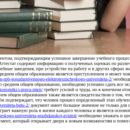
ментом, подтверждающим успешное завершение учебного процесс
 Аттестат содержит информацию о полученных оценках по разли
бные заведения, при устройстве на работу и в других сферах ж
реднем общем образовании является преступлением и может повле
om-spb-gosudarstvennogo-elektrotexnicheskogo-universiteta-2/
необход
 о среднем общем образовании, необходимо успешно сдать все э
ekonomiki-i-prava-miep/
требует усилий и труда, но в конечном итог
нем общем образовании также является свидетельством о том, ч
 подтверждает, что человек прошел определенный этап обучени
ersiteta-bgtu-2/
документ имеет большое значение не только для с
 играет важную роль в жизни каждого человека и является основ
kogo-universiteta-grazhdanskoj-aviatsii/
необходимо уважать и цен
умент, который открывает двери к новым возможностям и помога