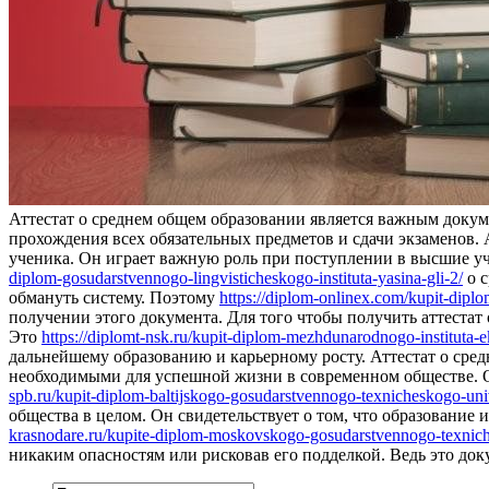
Аттестат о среднем общем образовании является важным доку
прохождения всех обязательных предметов и сдачи экзаменов.
ученика. Он играет важную роль при поступлении в высшие уче
diplom-gosudarstvennogo-lingvisticheskogo-instituta-yasina-gli-2/
о с
обмануть систему. Поэтому
https://diplom-onlinex.com/kupit-dipl
получении этого документа. Для того чтобы получить аттестат
Это
https://diplomt-nsk.ru/kupit-diplom-mezhdunarodnogo-instituta-
дальнейшему образованию и карьерному росту. Аттестат о сред
необходимыми для успешной жизни в современном обществе. Он
spb.ru/kupit-diplom-baltijskogo-gosudarstvennogo-texnicheskogo-univ
общества в целом. Он свидетельствует о том, что образование
krasnodare.ru/kupite-diplom-moskovskogo-gosudarstvennogo-texniches
никаким опасностям или рисковав его подделкой. Ведь это док