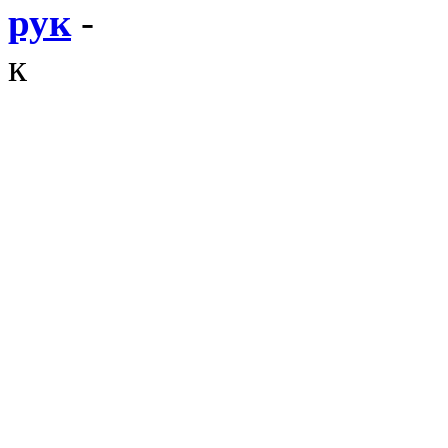
рук
-
к