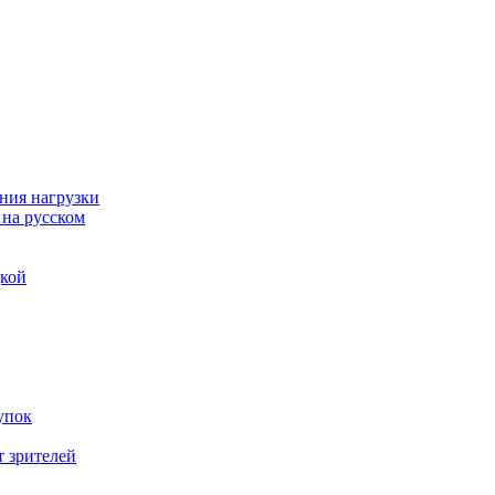
ния нагрузки
 на русском
дкой
упок
т зрителей