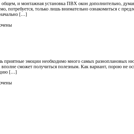
 в общем, и монтажная установка ПВХ окон дополнительно, ду
мо, потребуется, только лишь внимательно ознакомиться с пре
начально […]
ючены
ь приятные эмоции необходимо много самых разноплановых нюан
а вполне сможет получиться полезным. Как вариант, порою не о
ацию […]
ючены