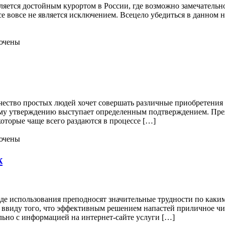
ляется достойным курортом в России, где возможно замечательно
се вовсе не является исключением. Всецело убедиться в данном 
ючены
ество простых людей хочет совершать различные приобретения п
ому утверждению выступает определенным подтверждением. Прежд
оторые чаще всего раздаются в процессе […]
ючены
ж
ходе использования преподносят значительные трудности по каким
, ввиду того, что эффективным решением напастей приличное 
льно с информацией на интернет-сайте услуги […]