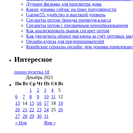
Лучшие фильмы для просмотра дома
Какие дорамы сейчас на пике популярности
Garage55: удобство и высокий уровень
Сигареты оптом: бренды премиум-класса
Сигареты оптом с прозрачным ценообразованием
Как анализировать рынок сигарет оптом
Как увеличить оборот магазина за счёт оптовых зак
Онлайн-курсы для предпринимателей
Корейские сериалы онлайн: чем дорамы привлекаю
Интересное
порно рулетка 18
Декабрь 2021
Пн
Вт
Ср
Чт
Пт
Сб
Вс
1
2
3
4
5
6
7
8
9
10
11
12
13
14
15
16
17
18
19
20
21
22
23
24
25
26
27
28
29
30
31
« Ноя
Янв »