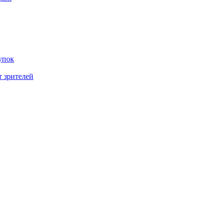
упок
т зрителей