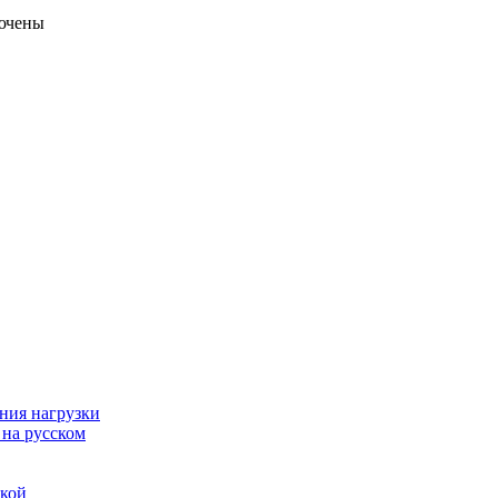
ючены
ния нагрузки
 на русском
дкой